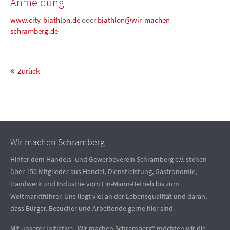
Anmeldung
www.city-biathlon.de
oder
biathlon@wir-machen-
schramberg.de
Zurück
Wir machen Schramberg
Hinter dem Handels- und Gewerbeverein Schramberg e.V. stehen
über 150 Mitglieder aus Handel, Dienstleistung, Gastronomie,
Handwerk und Industrie vom Ein-Mann-Betrieb bis zum
Weltmarktführer. Uns liegt viel an der Lebensqualität und daran,
dass Bürger, Besucher und Arbeitende gerne hier sind.
Mit unserer Initiative „Wir machen Schramberg“ möchten wir die